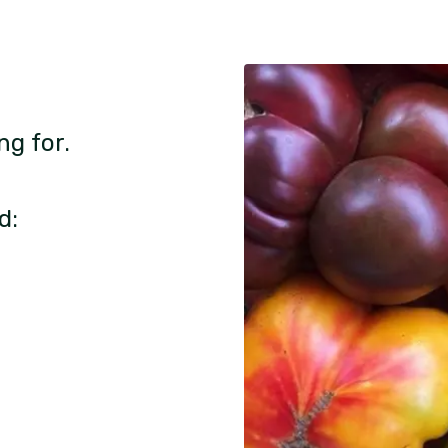
ng for.
d: